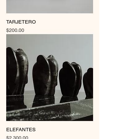
TARJETERO
Precio
$200.00
ELEFANTES
Precio
$2,300.00