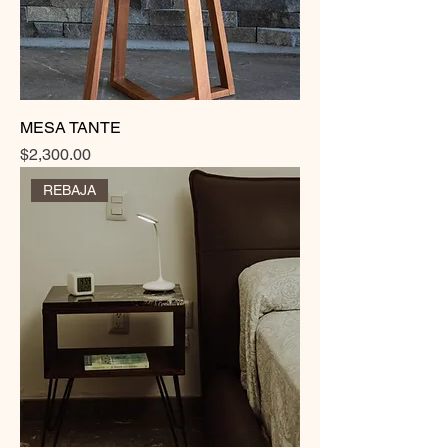
MESA TANTE
Precio
$2,300.00
REBAJA