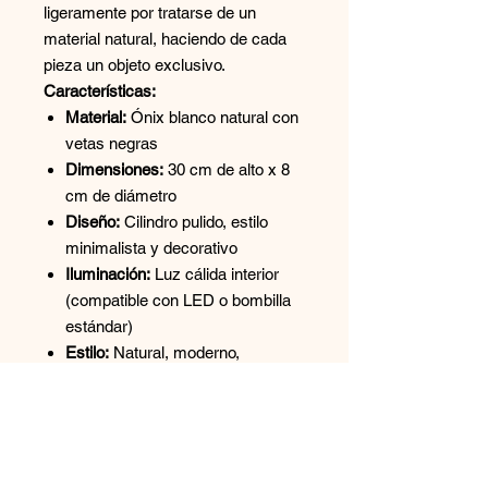
ligeramente por tratarse de un
material natural, haciendo de cada
pieza un objeto exclusivo.
Características:
Material:
Ónix blanco natural con
vetas negras
Dimensiones:
30 cm de alto x 8
cm de diámetro
Diseño:
Cilindro pulido, estilo
minimalista y decorativo
Iluminación:
Luz cálida interior
(compatible con LED o bombilla
estándar)
Estilo:
Natural, moderno,
artesanal
Usos recomendados:
Iluminación
ambiental para recámaras, salas,
oficinas, espacios de relajación o
decoración interior con acento